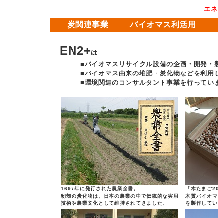
エネ
炭関連事業
バイオマス利活用
EN2+
は
■バイオマスリサイクル設備の企画・開発・
■バイオマス由来の堆肥・炭化物などを利用し
■環境関連のコンサルタント事業を行ってい
1697年に発行された農業全書。
「木たまご2
籾殻の炭化物は、日本の農業の中で伝統的な実用
木質バイオマ
技術や農業文化として維持されてきました。
を製作してい